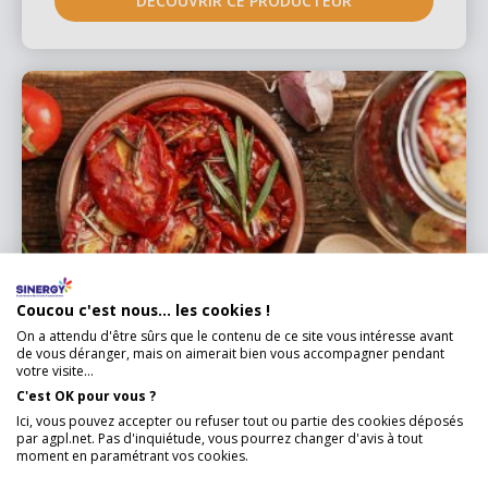
DÉCOUVRIR CE PRODUCTEUR
Coucou c'est nous... les cookies !
On a attendu d'être sûrs que le contenu de ce site vous intéresse avant
de vous déranger, mais on aimerait bien vous accompagner pendant
votre visite...
C'est OK pour vous ?
Ici, vous pouvez accepter ou refuser tout ou partie des cookies déposés
AUX DÉLICES DE DANY
par agpl.net. Pas d'inquiétude, vous pourrez changer d'avis à tout
moment en paramétrant vos cookies.
Situé à Limoux en Occitanie, le jardin des délices de