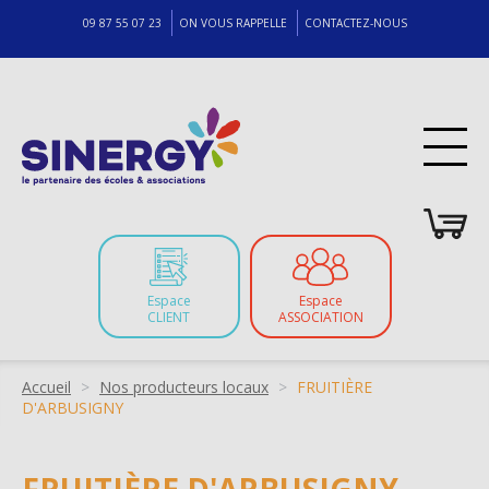
09 87 55 07 23
ON VOUS RAPPELLE
CONTACTEZ-NOUS
Espace
Espace
CLIENT
ASSOCIATION
Fil
Accueil
Nos producteurs locaux
FRUITIÈRE
D'ARBUSIGNY
d'Ariane