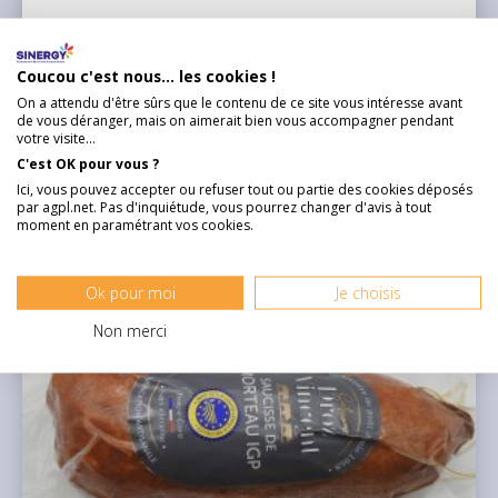
Spécialité incontournable de Franch ...
Voir plus
Coucou c'est nous... les cookies !
5,95 €
On a attendu d'être sûrs que le contenu de ce site vous intéresse avant
de vous déranger, mais on aimerait bien vous accompagner pendant
votre visite...
C'est OK pour vous ?
Ici, vous pouvez accepter ou refuser tout ou partie des cookies déposés
DÉCOUVRIR
par agpl.net. Pas d'inquiétude, vous pourrez changer d'avis à tout
moment en paramétrant vos cookies.
Ok pour moi
Je choisis
Non merci