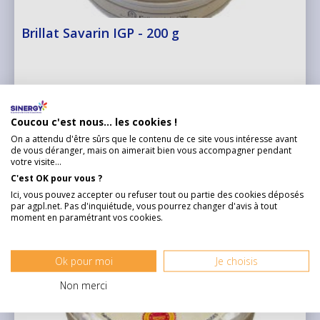
Brillat Savarin IGP - 200 g
Délicieux fromage à pâte molle qui ...
Voir plus
Coucou c'est nous... les cookies !
7,95 €
On a attendu d'être sûrs que le contenu de ce site vous intéresse avant
de vous déranger, mais on aimerait bien vous accompagner pendant
votre visite...
C'est OK pour vous ?
DÉCOUVRIR
Ici, vous pouvez accepter ou refuser tout ou partie des cookies déposés
par agpl.net. Pas d'inquiétude, vous pourrez changer d'avis à tout
moment en paramétrant vos cookies.
Ok pour moi
Je choisis
Non merci