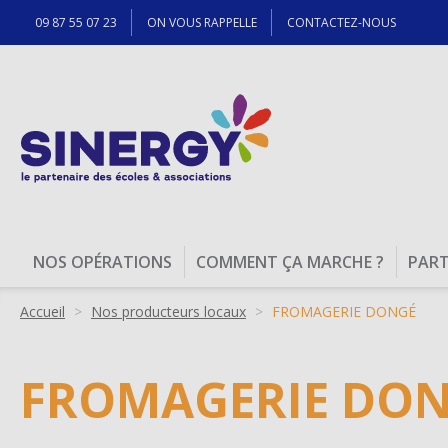
09 87 55 07 23
ON VOUS RAPPELLE
CONTACTEZ-NOUS
NOS OPÉRATIONS
COMMENT ÇA MARCHE ?
PART
Bulbes d'Automne
Fil
Accueil
Nos producteurs locaux
FROMAGERIE DONGÉ
Situé en Hollande, notre partenaire est un producteur
qui propose des bulbes issus de ses...
d'Ariane
DÉCOUVRIR
FROMAGERIE DO
Goûter Gourmand