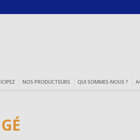
ICIPEZ
NOS PRODUCTEURS
QUI SOMMES-NOUS ?
A
Fromages de nos Régions
Nous vous proposons des produits issus des
meilleures fromageries et des plus beaux...
DÉCOUVRIR
NGÉ
Noël Enchanté