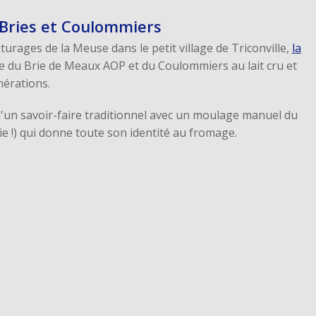
DÉCOUVRIR
 Bries et Coulommiers
turages de la Meuse dans le petit village de Triconville,
la
e du Brie de Meaux AOP et du Coulommiers au lait cru et
érations.
LE GUIDE VOTRE
ASSOCIATION
'un savoir-faire traditionnel avec un moulage manuel du
RETROUVEZ TOUTES LES
rie !) qui donne toute son identité au fromage.
INFORMATIONS UTILES
POUR CHOISIR VOS
OPÉRATIONS.
TÉLÉCHARGER
VOS BÉNÉFICES
VISUALISEZ VOS BÉNÉFICES
EN FONCTION DE
L’OPÉRATION CHOISIE ET
DU MONTANT DE VOS
VENTES.