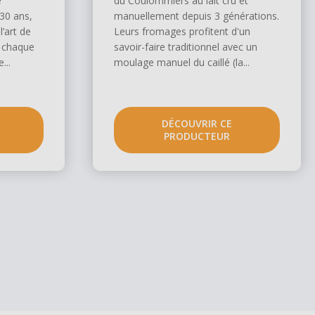
e
du Coulommiers au lait cru et
130 ans,
manuellement depuis 3 générations.
l’art de
Leurs fromages profitent d'un
e chaque
savoir-faire traditionnel avec un
...
moulage manuel du caillé (la...
DÉCOUVRIR CE
PRODUCTEUR