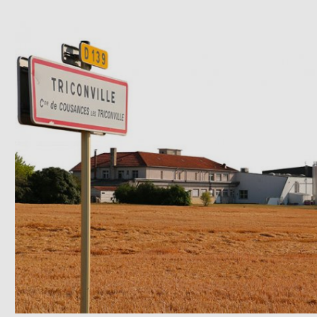
Nous avons sélectionné pour vous toute une gamme 
produits issus de producteurs locaux...
Image
DÉCOUVRIR
Pâques à Croquer
Au fil de nos rencontres, nous avons sélectionné des
chocolatiers, des pâtissiers et des...
DÉCOUVRIR
Saucissons et saveurs du Sud
Des épices, des olives, des huiles, des sirops ou encor
des légumes et des condiments...
DÉCOUVRIR