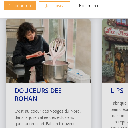
Ok pour moi
Je choisis
Non merci
DOUCEURS DES
LIPS
ROHAN
Fabrique 
pain d'ép
C'est au coeur des Vosges du Nord,
maison LI
dans la jolie vallée des éclusiers,
"Entrepri
que Laurence et Fabien trouvent