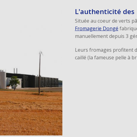
de
Inscrivez-vous directement sur l'opération Saint Nicolas
Noël.
L'authenticité des
DÉCOUVRIR
Située au coeur de verts pâ
Fromagerie Dongé
fabriqu
manuellement depuis 3 gén
Bulbes de Printemps
Situé en Hollande, notre partenaire est un producteur
Leurs fromages profitent d
qui propose des bulbes issus de ses...
caillé (la fameuse pelle à b
DÉCOUVRIR
e