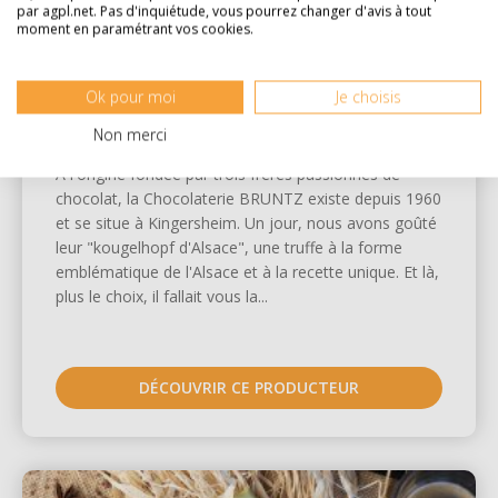
par agpl.net. Pas d'inquiétude, vous pourrez changer d'avis à tout
moment en paramétrant vos cookies.
Ok pour moi
Je choisis
CHOCOLATERIE BRUNTZ
Non merci
À l'origine fondée par trois frères passionnés de
chocolat, la Chocolaterie BRUNTZ existe depuis 1960
et se situe à Kingersheim. Un jour, nous avons goûté
leur "kougelhopf d'Alsace", une truffe à la forme
emblématique de l'Alsace et à la recette unique. Et là,
plus le choix, il fallait vous la...
DÉCOUVRIR CE PRODUCTEUR