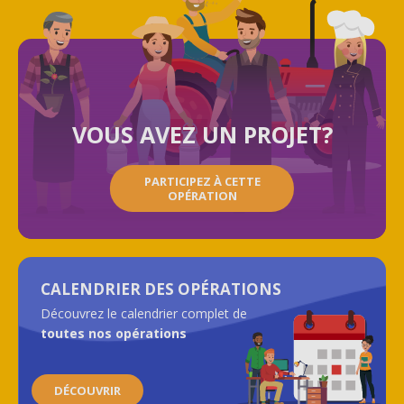
VOUS AVEZ UN PROJET?
PARTICIPEZ À CETTE
OPÉRATION
CALENDRIER DES OPÉRATIONS
Découvrez le calendrier complet de
toutes nos opérations
DÉCOUVRIR