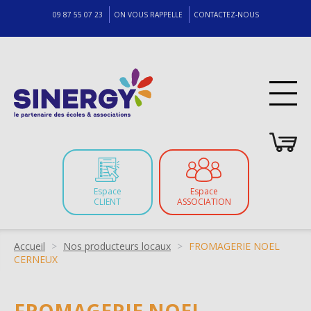
09 87 55 07 23
ON VOUS RAPPELLE
CONTACTEZ-NOUS
Espace
Espace
CLIENT
ASSOCIATION
Fil
Accueil
Nos producteurs locaux
FROMAGERIE NOEL
CERNEUX
d'Ariane