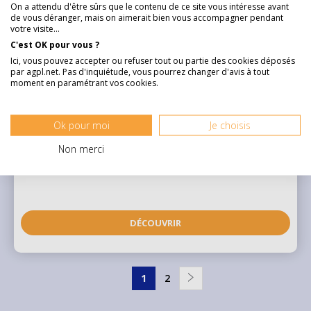
On a attendu d'être sûrs que le contenu de ce site vous intéresse avant
de vous déranger, mais on aimerait bien vous accompagner pendant
votre visite...
C'est OK pour vous ?
Ici, vous pouvez accepter ou refuser tout ou partie des cookies déposés
Cancoillotte au Vin Jaune - 220 g
par agpl.net. Pas d'inquiétude, vous pourrez changer d'avis à tout
moment en paramétrant vos cookies.
Ok pour moi
Je choisis
Spécialité incontournable de Franch ...
Voir plus
Non merci
5,95 €
DÉCOUVRIR
Pagination
Page
1
Page
2
Page
actuelle
suivante