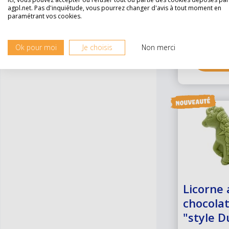
5,24 €
Savons et Bougies
agpl.net. Pas d'inquiétude, vous pourrez changer d'avis à tout moment en
paramétrant vos cookies.
Goodies
Ok pour moi
Je choisis
Non merci
DÉC
Licorne 
chocolat
"style D