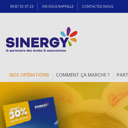
09 87 55 07 23
ON VOUS RAPPELLE
CONTACTEZ-NOUS
NOS OPÉRATIONS
COMMENT ÇA MARCHE ?
PART
Bulbes d'Automne
Situé en Hollande, notre partenaire est un producteur
qui propose des bulbes issus de ses...
DÉCOUVRIR
Goûter Gourmand