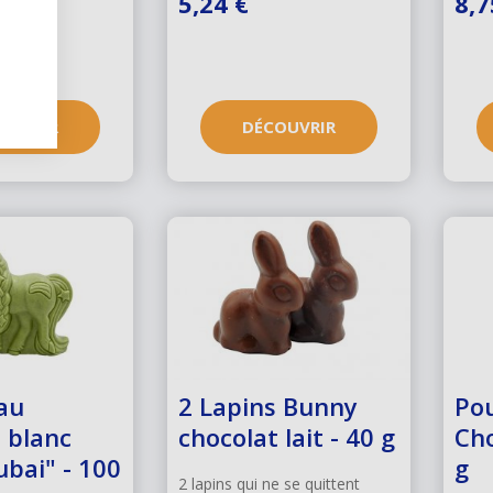
5,24 €
8,7
OUVRIR
DÉCOUVRIR
au
2 Lapins Bunny
Pou
 blanc
chocolat lait - 40 g
Cho
ubai" - 100
g
2 lapins qui ne se quittent