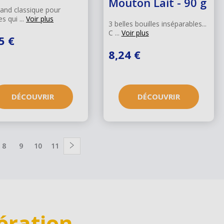
Mouton Lait - 90 g
and classique pour
s qui ...
Voir plus
3 belles bouilles inséparables...
C ...
Voir plus
5 €
8,24 €
DÉCOUVRIR
DÉCOUVRIR
on
e
Page
8
Page
9
Page
10
Page
11
Page
suivante
ération