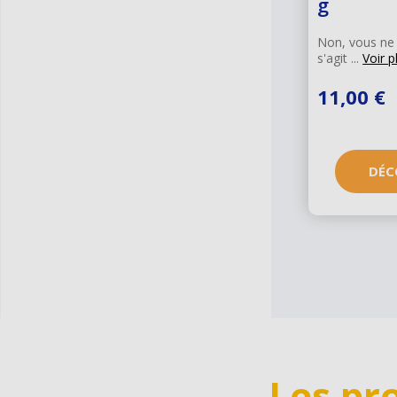
g
Non, vous ne r
s'agit ...
Voir p
11,00 €
DÉC
Les pr