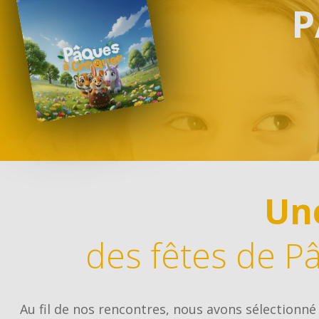
P
Image
Nous avons sélectionné pour vous toute une gamme 
produits issus de producteurs locaux...
DÉCOUVRIR
Pâques à Croquer
Au fil de nos rencontres, nous avons sélectionné des
chocolatiers, des pâtissiers et des...
DÉCOUVRIR
Saucissons et saveurs du Sud
Une
Des épices, des olives, des huiles, des sirops ou encor
des légumes et des condiments...
DÉCOUVRIR
des fêtes de P
Au fil de nos rencontres, nous avons sélectionné