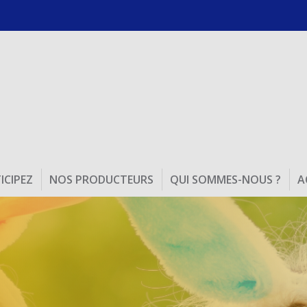
ICIPEZ
NOS PRODUCTEURS
QUI SOMMES-NOUS ?
A
Fromages de nos Régions
Nous vous proposons des produits issus des
meilleures fromageries et des plus beaux...
DÉCOUVRIR
Noël Enchanté