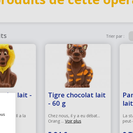
its
Trier par :
olat lait -
Tigre chocolat lait
Pa
- 60 g
lai
ous
logue ! Il a la
Chez nous, il y a eu débat...
La st
lus
Orang ...
Voir plus
peut-