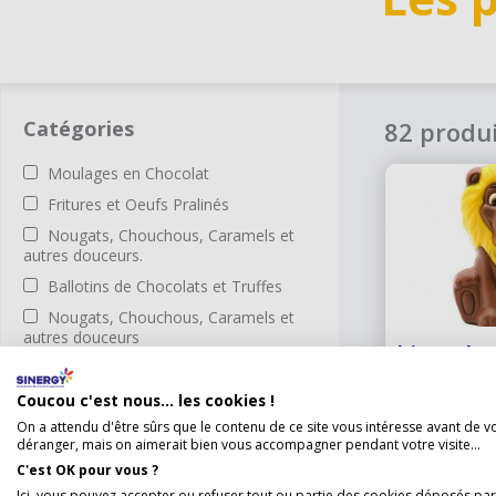
Catégories
82 produ
Moulages en Chocolat
Fritures et Oeufs Pralinés
Nougats, Chouchous, Caramels et
autres douceurs.
Ballotins de Chocolats et Truffes
Nougats, Chouchous, Caramels et
autres douceurs
Lion choc
Tablettes de Chocolat
60 g
Pâtes à Tartiner
Coucou c'est nous... les cookies !
On a attendu d'être sûrs que le contenu de ce site vous intéresse avant de v
Miels et Confitures
Le ROI du cata
déranger, mais on aimerait bien vous accompagner pendant votre visite...
class ...
Voir p
Nougats, Chouchous, Guimauves et
C'est OK pour vous ?
Autres Douceurs
Ici, vous pouvez accepter ou refuser tout ou partie des cookies déposés par