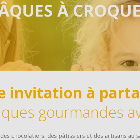
ÂQUES À CROQU
de
Inscrivez-vous directement sur l'opération Saint Nicolas
Noël.
DÉCOUVRIR
Bulbes de Printemps
Situé en Hollande, notre partenaire est un producteur
qui propose des bulbes issus de ses...
DÉCOUVRIR
 invitation à part
e
âques gourmandes av
 des chocolatiers, des pâtissiers et des artisans au 