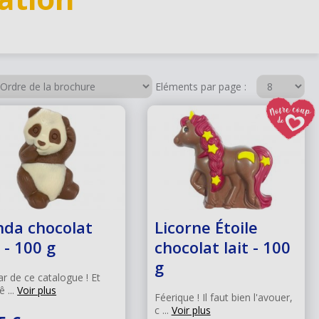
Eléments par page :
nda chocolat
Licorne Étoile
t - 100 g
chocolat lait - 100
g
ar de ce catalogue ! Et
ê ...
Voir plus
Féerique ! Il faut bien l'avouer,
c ...
Voir plus