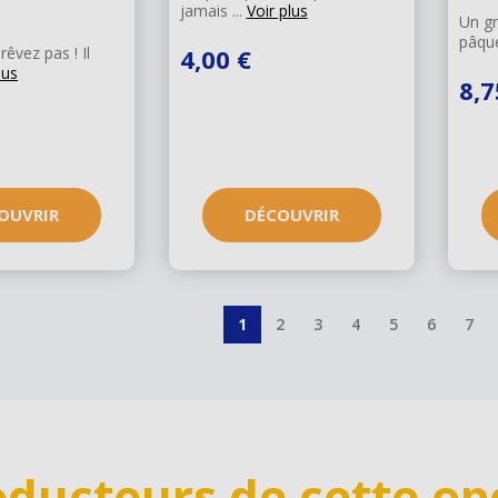
jamais ...
Voir plus
Un gr
pâque
êvez pas ! Il
4,00 €
lus
8,7
OUVRIR
DÉCOUVRIR
Paginati
Page
1
Page
2
Page
3
Page
4
Page
5
Page
6
Pag
7
actuelle
oducteurs de cette op