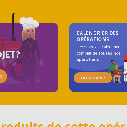
CALENDRIER DES
OPÉRATIONS
Découvrez le calendrier
JET?
complet de
toutes nos
opérations
ON
DÉCOUVRIR
produits de cette opér